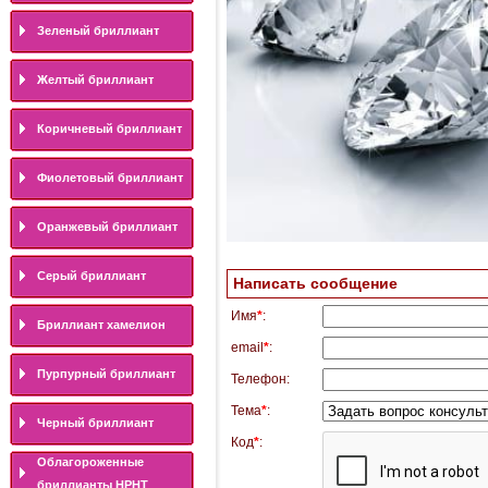
Зеленый бриллиант
Желтый бриллиант
Коричневый бриллиант
Фиолетовый бриллиант
Оранжевый бриллиант
Серый бриллиант
Написать сообщение
Имя
*
:
Бриллиант хамелион
email
*
:
Пурпурный бриллиант
Телефон:
Тема
*
:
Черный бриллиант
Код
*
:
Облагороженные
бриллианты HPHT