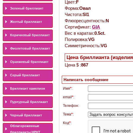
Цвет:
F
Форма:
Овал
Зеленый бриллиант
Чистота:
SI1
Флюоресцентность:
N
Желтый бриллиант
Сертификат:
GIA
Вес в каратах:
0.5ct.
Коричневый бриллиант
Полировка:
VG
Симметричность:
VG
Фиолетовый бриллиант
Цена бриллианта (изделия
Оранжевый бриллиант
Цена $ :
867
Серый бриллиант
Написать сообщение
Имя
*
:
Бриллиант хамелион
email
*
:
Пурпурный бриллиант
Телефон:
Тема
*
:
Черный бриллиант
Код
*
:
Облагороженные
бриллианты HPHT