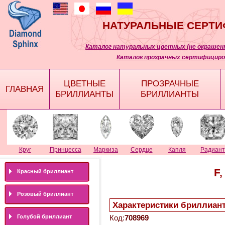
НАТУРАЛЬНЫЕ СЕРТ
Каталог натуральных цветных (не окрашенн
Каталог прозрачных сертифициро
ЦВЕТНЫЕ
ПРОЗРАЧНЫЕ
ГЛАВНАЯ
БРИЛЛИАНТЫ
БРИЛЛИАНТЫ
Круг
Принцесса
Маркиза
Сердце
Капля
Радиант
F,
Красный бриллиант
Розовый бриллиант
Характеристики бриллиан
Голубой бриллиант
Код:
708969