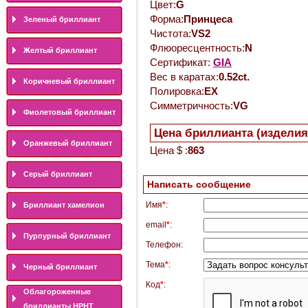
Цвет:
G
Форма:
Принцеса
Зеленый бриллиант
Чистота:
VS2
Флюоресцентность:
N
Желтый бриллиант
Сертификат:
GIA
Вес в каратах:
0.52ct.
Коричневый бриллиант
Полировка:
EX
Симметричность:
VG
Фиолетовый бриллиант
Цена бриллианта (изделия
Оранжевый бриллиант
Цена $ :
863
Серый бриллиант
Написать сообщение
Имя
*
:
Бриллиант хамелион
email
*
:
Пурпурный бриллиант
Телефон:
Тема
*
:
Черный бриллиант
Код
*
:
Облагороженные
бриллианты HPHT