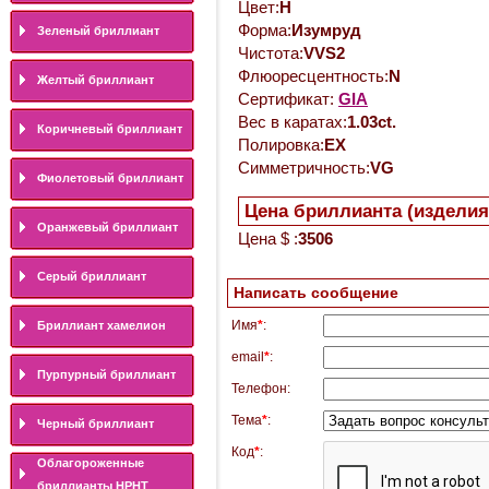
Цвет:
H
Форма:
Изумруд
Зеленый бриллиант
Чистота:
VVS2
Флюоресцентность:
N
Желтый бриллиант
Сертификат:
GIA
Вес в каратах:
1.03ct.
Коричневый бриллиант
Полировка:
EX
Симметричность:
VG
Фиолетовый бриллиант
Цена бриллианта (изделия
Оранжевый бриллиант
Цена $ :
3506
Серый бриллиант
Написать сообщение
Имя
*
:
Бриллиант хамелион
email
*
:
Пурпурный бриллиант
Телефон:
Тема
*
:
Черный бриллиант
Код
*
:
Облагороженные
бриллианты HPHT