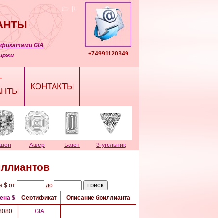
АНТЫ
ификатами GIA
+74991120349
иржи
T
КОНТАКТЫ
АНТЫ
ушон
Ашер
Багет
3-угольник
иллиантов
а $
от
до
ена $
Сертификат
Описание бриллианта
8080
GIA