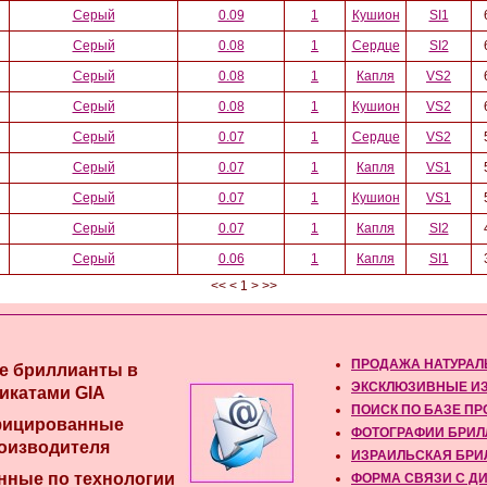
Серый
0.09
1
Кушион
SI1
Серый
0.08
1
Сердце
SI2
Серый
0.08
1
Капля
VS2
Серый
0.08
1
Кушион
VS2
Серый
0.07
1
Сердце
VS2
Серый
0.07
1
Капля
VS1
Серый
0.07
1
Кушион
VS1
Серый
0.07
1
Капля
SI2
Серый
0.06
1
Капля
SI1
<< < 1 > >>
ПРОДАЖА НАТУРАЛ
е бриллианты в
ЭКСКЛЮЗИВНЫЕ ИЗ
икатами GIA
ПОИСК ПО БАЗЕ П
фицированные
ФОТОГРАФИИ БРИЛ
оизводителя
ИЗРАИЛЬСКАЯ БРИ
нные по технологии
ФОРМА СВЯЗИ С Д