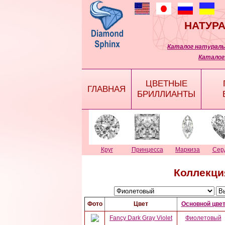
НАТУР
Каталог натураль
Каталог
ЦВЕТНЫЕ
ГЛАВНАЯ
БРИЛЛИАНТЫ
Круг
Принцесса
Маркиза
Сер
Коллекци
Фото
Цвет
Основной цве
Fancy Dark Gray Violet
Фиолетовый