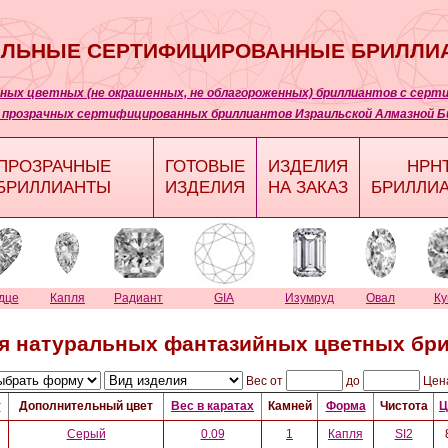
АЛЬНЫЕ СЕРТИФИЦИРОВАННЫЕ БРИЛЛИ
ных цветных (не окрашенных, не облагороженных) бриллиантов с серт
 прозрачных сертифицированных бриллиантов Израильской Алмазной Б
ПРОЗРАЧНЫЕ
ГОТОВЫЕ
ИЗДЕЛИЯ
HPH
БРИЛЛИАНТЫ
ИЗДЕЛИЯ
НА ЗАКАЗ
БРИЛЛИ
дце
Капля
Радиант
GIA
Изумруд
Овал
К
я натуральных фантазийных цветных бр
Вес от
до
Цен
т
Дополнительный цвет
Вес в каратах
Камней
Форма
Чистота
Ц
Серый
0.09
1
Капля
SI2