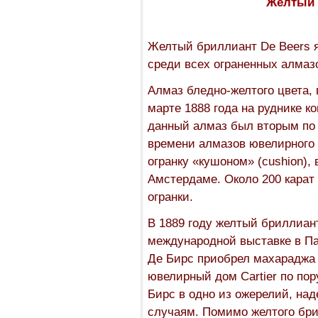
Желтый 
Желтый бриллиант De Beers 
среди всех ограненных алмазо
Алмаз бледно-желтого цвета,
марте 1888 года на руднике к
данный алмаз был вторым по 
времени алмазов ювелирного 
огранку «кушоном» (cushion),
Амстердаме. Около 200 карат
огранки.
В 1889 году желтый бриллиан
международной выставке в Па
Де Бирс приобрел махараджа 
ювелирный дом Cartier по по
Бирс в одно из ожерелий, на
случаям. Помимо желтого бри