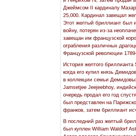
Джеймсом II кардиналу Мазар
25,000. Кардинал завещал же
Этот желтый бриллиант был и
войну, потерян из-за неоплач
завещан им французской коро
ограбления различных драгоц
Французской революции 1789—
История желтого бриллианта S
когда его купил князь Демидо
в коллекции семьи Демидовых 
Jamsetjee Jeejeebhoy, индийск
очередь продал его год спуст
был представлен на Парижско
франков, затем бриллиант исч
В последний раз желтый брилл
был куплен William Waldorf As