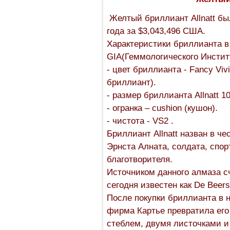
Желтый бриллиант Allnatt был
года за $3,043,496 США.
Характеристики бриллианта в
GIA(Геммологического Инстит
- цвет бриллианта - Fancy Vi
бриллиант).
- размер бриллианта Allnatt 10
- огранка – cushion (кушон).
- чистота - VS2 .
Бриллиант Allnatt назван в ч
Эрнста Алната, солдата, спор
благотворителя.
Источником данного алмаза с
сегодня известен как De Beers
После покупки бриллианта в н
фирма Картье превратила его
стеблем, двумя листочками и