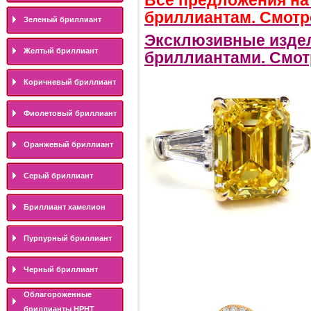
Все предложения на
бриллиантам. Смотре
Зеленый бриллиант
Эксклюзивные изде
Желтый бриллиант
бриллиантами. Смотр
Коричневый бриллиант
Фиолетовый бриллиант
Оранжевый бриллиант
Серый бриллиант
Бриллиант хамелион
Пурпурный бриллиант
Черный бриллиант
Облагороженные
бриллианты HPHT