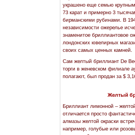
украшено еще семью крупными
73 карат и примерно 3 тысяча
бирманскими рубинами. В 194
независимости ожерелье исчез
знаменитое бриллиантовое ож
лондонских ювелирных магази
своих самых ценных камней.
Сам желтый бриллиант De Bee
торги в женевском филиале аук
полагают, был продан за $ 3,
Желтый бр
Бриллиант лимонной – желтой
отличается просто фантастиче
алмазы желтой окраски встре
например, голубые или розовы