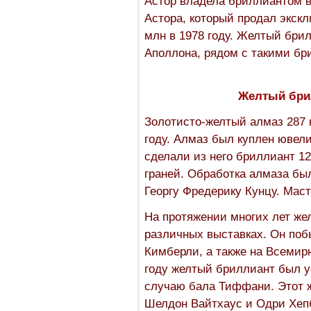
Астор владела бриллиантом в 
Астора, который продал экск
млн в 1978 году. Желтый бри
Аполлона, рядом с такими бри
Желтый брил
Золотисто-желтый алмаз 287 
году. Алмаз был куплен ювел
сделали из него бриллиант 12
граней. Обработка алмаза бы
Георгу Фредерику Кунцу. Маст
На протяжении многих лет ж
различных выставках. Он поб
Кимберли, а также на Всемирн
году желтый бриллиант был у
случаю бала Тиффани. Этот 
Шелдон Вайтхаус и Одри Хеп