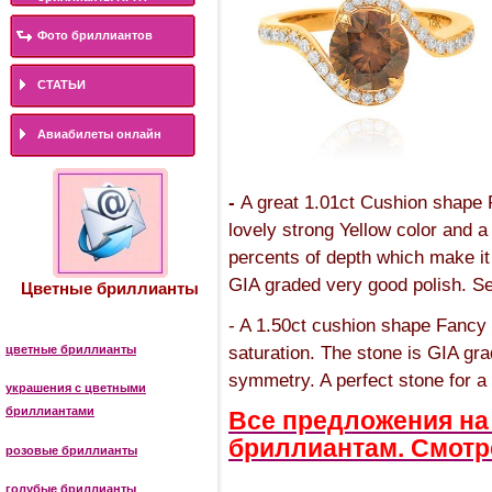
Фото бриллиантов
СТАТЬИ
Авиабилеты онлайн
-
A great 1.01ct Cushion shape 
lovely strong Yellow color and a
percents of depth which make it 
GIA graded very good polish. Se
Цветные бриллианты
- A 1.50ct cushion shape Fancy 
saturation. The stone is GIA gr
цветные бриллианты
symmetry. A perfect stone for 
украшения с цветными
бриллиантами
Все предложения на
бриллиантам. Смотре
розовые бриллианты
голубые бриллианты