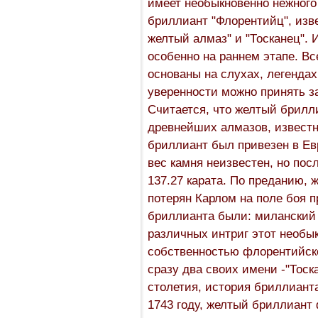
имеет необыкновенно нежного
бриллиант "Флорентийц", изв
желтый алмаз" и "Тосканец". 
особенно на раннем этапе. В
основаны на слухах, легенда
уверенности можно принять з
Считается, что желтый брилл
древнейших алмазов, известн
бриллиант был привезен в Ев
вес камня неизвестен, но пос
137.27 карата. По преданию,
потерян Карлом на поле боя п
бриллианта были: миланский г
различных интриг этот необы
собственностью флорентийск
сразу два своих имени -"Тоск
столетия, история бриллиант
1743 году, желтый бриллиант